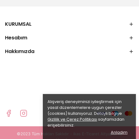
KURUMSAL
Hesabım
Hakkımızda
Alışveriş deneyiminizi iyileştirmek için
yasal düzenlemelere uygun çerezler
(cookies) kullanıyoruz. Detaylı bilgiye
Gizlilik ve Çerez Politikası
sayfamızdan
erişebilirsiniz.
Anladım
©2023 Tüm Hakları Saklıdır - ikas E-Ticaret
Altyapısı ile