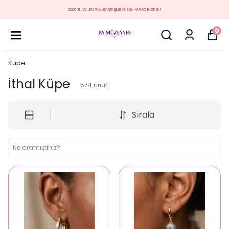
MÜZEYYEN YENİ KOLEKSİYON
0
Küpe
İthal Küpe
574
ürün
Sırala