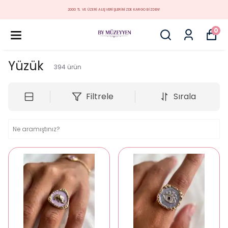
MÜZEYYEN YENİ KOLEKSİYON
0
Yüzük
394
ürün
Filtrele
Sırala