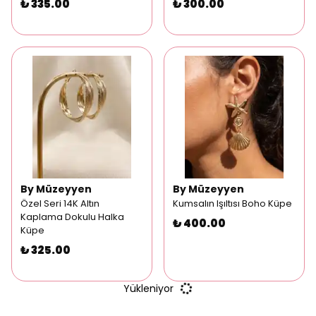
₺ 335.00
₺ 300.00
By Müzeyyen
By Müzeyyen
Özel Seri 14K Altın
Kumsalın Işıltısı Boho Küpe
Kaplama Dokulu Halka
₺ 400.00
Küpe
₺ 325.00
Yükleniyor