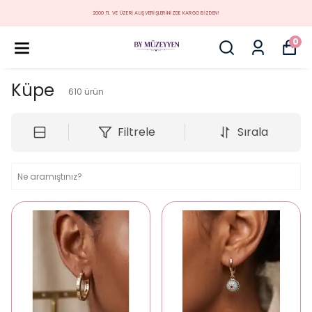
MÜZEYYEN YENİ KOLEKSİYON
0
Küpe
610
ürün
Filtrele
Sırala