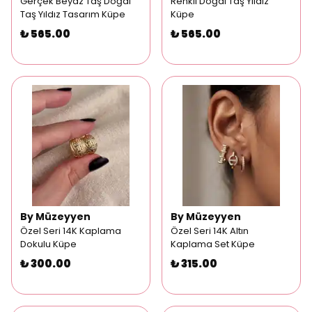
Gerçek Beyaz Taş Doğal
Renkli Doğal Taş Yıldız
Taş Yıldız Tasarım Küpe
Küpe
₺ 565.00
₺ 565.00
By Müzeyyen
By Müzeyyen
Özel Seri 14K Kaplama
Özel Seri 14K Altın
Dokulu Küpe
Kaplama Set Küpe
₺ 300.00
₺ 315.00