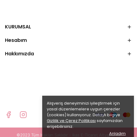
KURUMSAL
Hesabım
Hakkımızda
Alışveriş deneyiminizi iyileştirmek için
yasal düzenlemelere uygun çerezler
(cookies) kullanıyoruz. Detaylı bilgiye
Gizlilik ve Çerez Politikası
sayfamızdan
erişebilirsiniz.
Anladım
©2023 Tüm Hakları Saklıdır - ikas E-Ticaret
Altyapısı ile