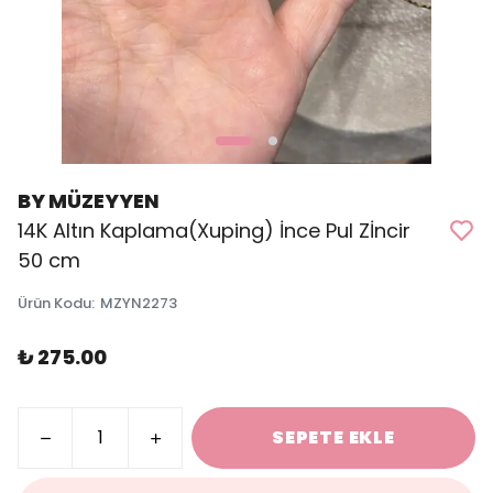
BY MÜZEYYEN
14K Altın Kaplama(Xuping) İnce Pul Zİncir
50 cm
Ürün Kodu
:
MZYN2273
₺ 275.00
SEPETE EKLE