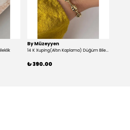
By Müzeyyen
By M
leklik
14 K Xuping(Altın Kaplama) Düğüm Bileklik
14K Al
₺ 390.00
₺ 30