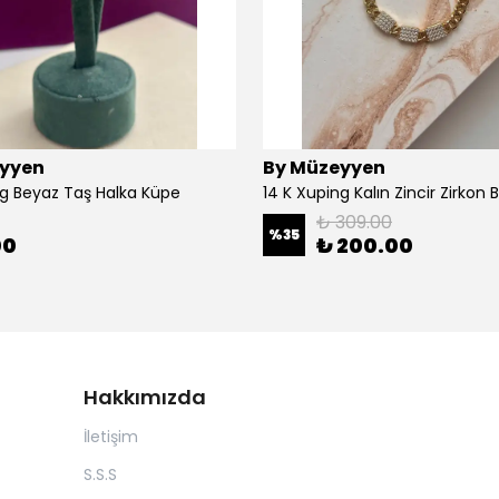
yyen
By Müzeyyen
ng Beyaz Taş Halka Küpe
14 K Xuping Kalın Zincir Zirkon Bi
₺ 309.00
%
35
00
₺ 200.00
Hakkımızda
İletişim
S.S.S