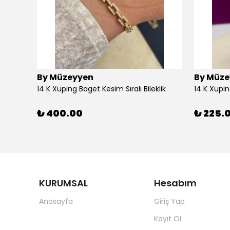
By Müzeyyen
By Müze
14K Altın Kaplama(Xuping) Parlak Plaka Halka Küpe
14 K Xuping Baget Kesim Sıralı Bileklik
14 K Xupi
₺ 400.00
₺ 225.
KURUMSAL
Hesabım
Anasayfa
Giriş Yap
Kayıt Ol