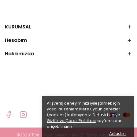
KURUMSAL
Hesabım
Hakkımızda
Alışveriş deneyiminizi iyileştirmek için
yasal düzenlemelere uygun çerezler
(cookies) kullanıyoruz. Detaylı bilgiye
Gizlilik ve Çerez Politikası
sayfamızdan
erişebilirsiniz.
Anladım
©2023 Tüm Hakları Saklıdır - ikas E-Ticaret
Altyapısı ile