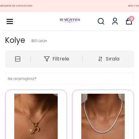
MÜZEYYEN YENİ KOLEKSİYON
0
Kolye
801
ürün
Filtrele
Sırala