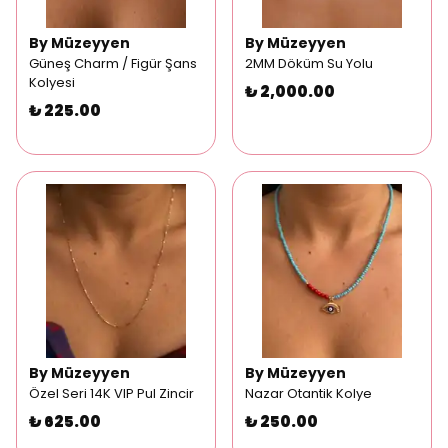
By Müzeyyen
By Müzeyyen
Güneş Charm / Figür Şans
2MM Döküm Su Yolu
Kolyesi
₺ 2,000.00
₺ 225.00
By Müzeyyen
By Müzeyyen
Özel Seri 14K VIP Pul Zincir
Nazar Otantik Kolye
₺ 625.00
₺ 250.00