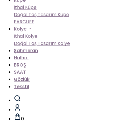
Küpe
İthal Küpe
Doğal Taş Tasarım Küpe
EARCUFF
Kolye
İthal Kolye
Doğal Taş Tasarım Kolye
Şahmeran
Halhal
BROŞ
SAAT
Gözlük
Tekstil
0