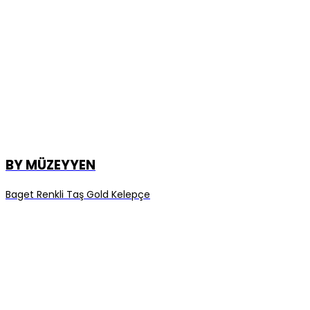
BY MÜZEYYEN
Baget Renkli Taş Gold Kelepçe