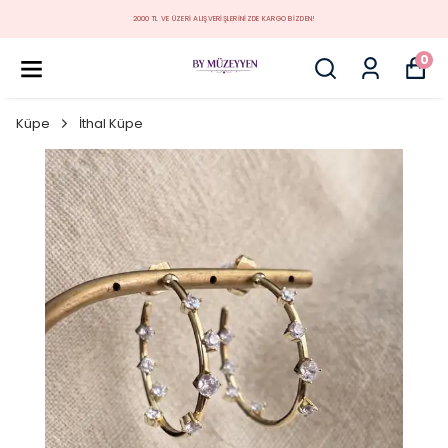
MÜZEYYEN YENİ KOLEKSİYON
0
Küpe
İthal Küpe