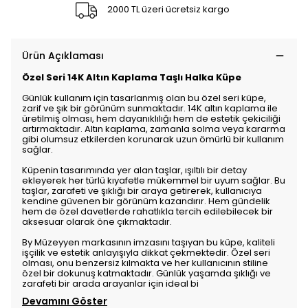
2000 TL üzeri ücretsiz kargo
Ürün Açıklaması
Özel Seri 14K Altın Kaplama Taşlı Halka Küpe
Günlük kullanım için tasarlanmış olan bu özel seri küpe,
zarif ve şık bir görünüm sunmaktadır. 14K altın kaplama ile
üretilmiş olması, hem dayanıklılığı hem de estetik çekiciliği
artırmaktadır. Altın kaplama, zamanla solma veya kararma
gibi olumsuz etkilerden korunarak uzun ömürlü bir kullanım
sağlar.
Küpenin tasarımında yer alan taşlar, ışıltılı bir detay
ekleyerek her türlü kıyafetle mükemmel bir uyum sağlar. Bu
taşlar, zarafeti ve şıklığı bir araya getirerek, kullanıcıya
kendine güvenen bir görünüm kazandırır. Hem gündelik
hem de özel davetlerde rahatlıkla tercih edilebilecek bir
aksesuar olarak öne çıkmaktadır.
By Müzeyyen markasının imzasını taşıyan bu küpe, kaliteli
işçilik ve estetik anlayışıyla dikkat çekmektedir. Özel seri
olması, onu benzersiz kılmakta ve her kullanıcının stiline
özel bir dokunuş katmaktadır. Günlük yaşamda şıklığı ve
zarafeti bir arada arayanlar için ideal bi
Devamını Göster