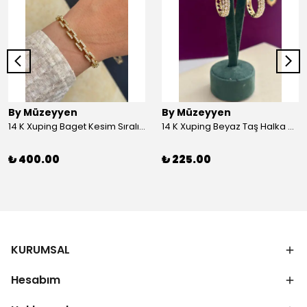
By Müzeyyen
By Müzeyyen
14 K Xuping Baget Kesim Sıralı Bileklik
14 K Xuping Beyaz Taş Halka Küpe
₺ 400.00
₺ 225.00
KURUMSAL
Hesabım