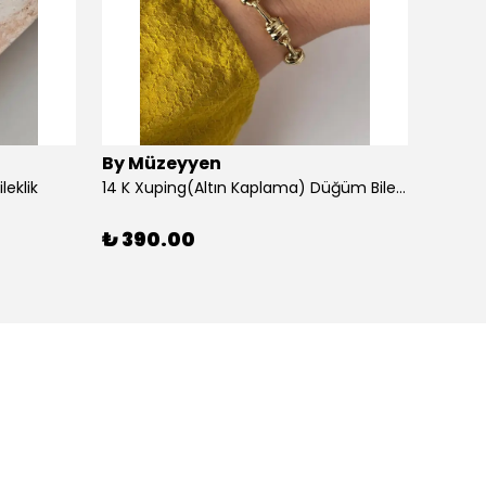
By Müzeyyen
By M
leklik
14 K Xuping(Altın Kaplama) Düğüm Bileklik
14K Al
₺ 390.00
₺ 30