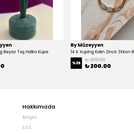
yyen
By Müzeyyen
ng Beyaz Taş Halka Küpe
14 K Xuping Kalın Zincir Zirkon Bi
₺ 309.00
%
35
00
₺ 200.00
Hakkımızda
İletişim
S.S.S