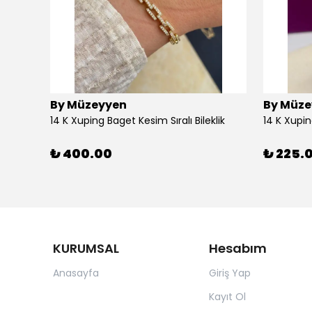
By Müzeyyen
By Müze
14K Altın Kaplama(Xuping) Parlak Plaka Halka Küpe
14 K Xuping Baget Kesim Sıralı Bileklik
14 K Xupi
₺ 400.00
₺ 225.
KURUMSAL
Hesabım
Anasayfa
Giriş Yap
Kayıt Ol