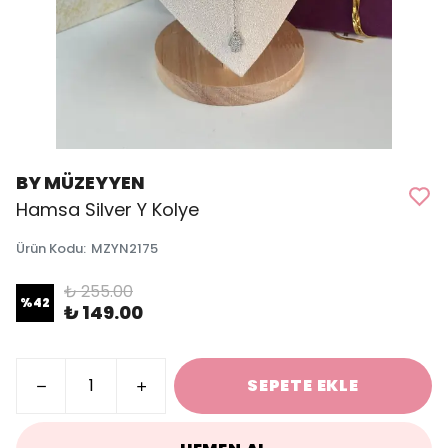
BY MÜZEYYEN
Hamsa Silver Y Kolye
Ürün Kodu
:
MZYN2175
₺ 255.00
%
42
₺ 149.00
SEPETE EKLE