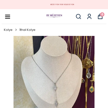
MÜZEYYEN YENİ KOLEKSİYON
0
Kolye
İthal Kolye