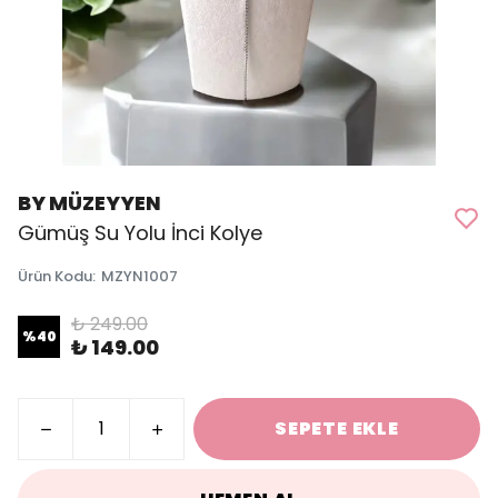
BY MÜZEYYEN
Gümüş Su Yolu İnci Kolye
Ürün Kodu
:
MZYN1007
₺ 249.00
%
40
₺ 149.00
SEPETE EKLE