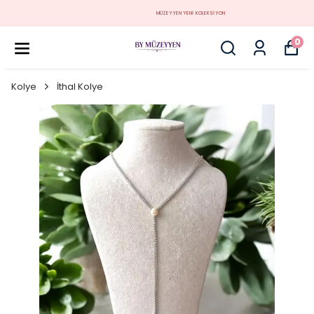
MÜZEYYEN YENİ KOLEKSİYON
0
Kolye
İthal Kolye