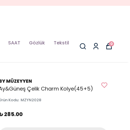
SAAT
Gözlük
Tekstil
0
BY MÜZEYYEN
Ay&Güneş Çelik Charm Kolye(45+5)
Ürün Kodu
:
MZYN2028
₺ 285.00