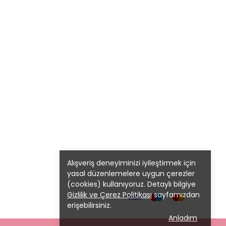
Alışveriş deneyiminizi iyileştirmek için
yasal düzenlemelere uygun çerezler
(cookies) kullanıyoruz. Detaylı bilgiye
Gizlilik ve Çerez Politikası
sayfamızdan
erişebilirsiniz.
Anladım