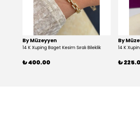
By Müzeyyen
By Müze
14K Altın Kaplama(Xuping) Parlak Plaka Halka Küpe
14 K Xuping Baget Kesim Sıralı Bileklik
14 K Xupi
₺ 400.00
₺ 225.