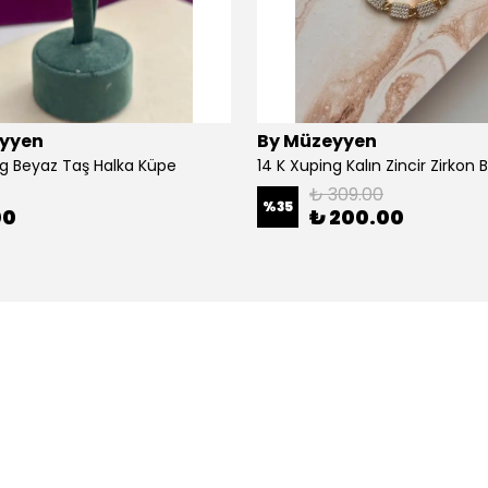
yyen
By Müzeyyen
ng Beyaz Taş Halka Küpe
14 K Xuping Kalın Zincir Zirkon Bi
₺ 309.00
%
35
00
₺ 200.00