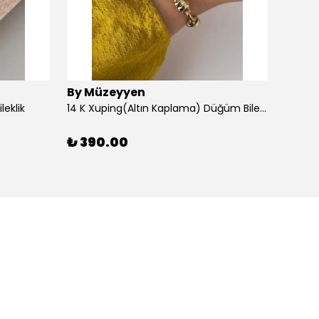
By Müzeyyen
By M
leklik
14 K Xuping(Altın Kaplama) Düğüm Bileklik
14K Al
₺ 390.00
₺ 30