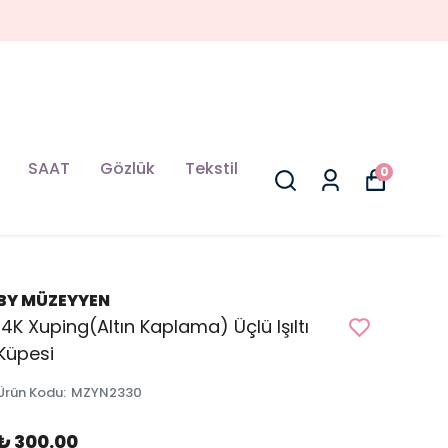
SAAT
Gözlük
Tekstil
0
BY MÜZEYYEN
14K Xuping(Altın Kaplama) Üçlü Işıltı
Küpesi
Ürün Kodu
:
MZYN2330
₺ 300.00