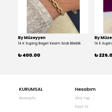
By Müzeyyen
By Müze
14K Altın Kaplama(Xuping) Parlak Plaka Halka Küpe
14 K Xuping Baget Kesim Sıralı Bileklik
14 K Xupi
₺ 400.00
₺ 225.
KURUMSAL
Hesabım
Anasayfa
Giriş Yap
Kayıt Ol