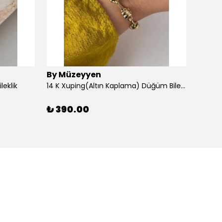
By Müzeyyen
By M
leklik
14 K Xuping(Altın Kaplama) Düğüm Bileklik
14K Al
₺ 390.00
₺ 30