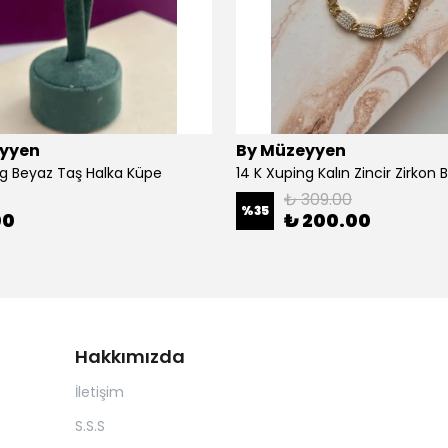
yyen
By Müzeyyen
ng Beyaz Taş Halka Küpe
14 K Xuping Kalın Zincir Zirkon Bi
₺ 309.00
%
35
00
₺ 200.00
Hakkımızda
İletişim
S.S.S