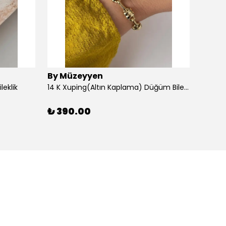
By Müzeyyen
By M
leklik
14 K Xuping(Altın Kaplama) Düğüm Bileklik
14K Al
₺ 390.00
₺ 30