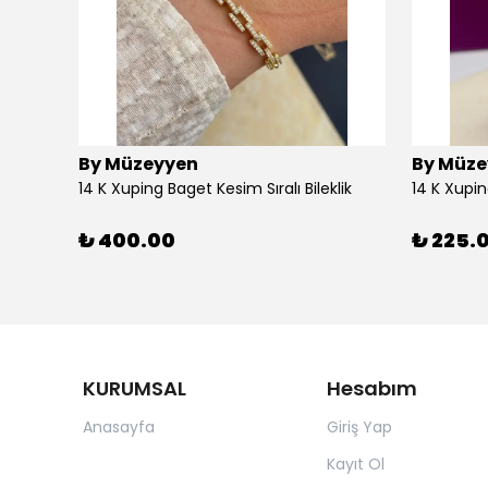
By Müzeyyen
By Müze
14K Altın Kaplama(Xuping) Parlak Plaka Halka Küpe
14 K Xuping Baget Kesim Sıralı Bileklik
14 K Xupi
₺ 400.00
₺ 225.
KURUMSAL
Hesabım
Anasayfa
Giriş Yap
Kayıt Ol