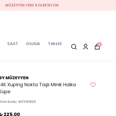
SAAT
Gözlük
Tekstil
0
BY MÜZEYYEN
14K Xuping Nokta Taşlı Minik Halka
Küpe
Ürün Kodu
:
MZYN1825
₺ 225.00