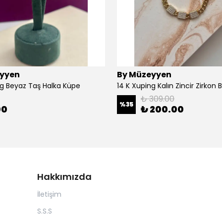
yyen
By Müzeyyen
ng Beyaz Taş Halka Küpe
14 K Xuping Kalın Zincir Zirkon Bi
₺ 309.00
%
35
00
₺ 200.00
Hakkımızda
İletişim
S.S.S