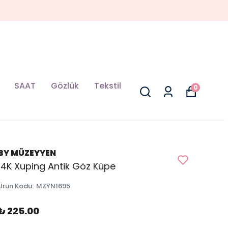
SAAT
Gözlük
Tekstil
0
BY MÜZEYYEN
14K Xuping Antik Göz Küpe
Ürün Kodu
:
MZYN1695
₺ 225.00