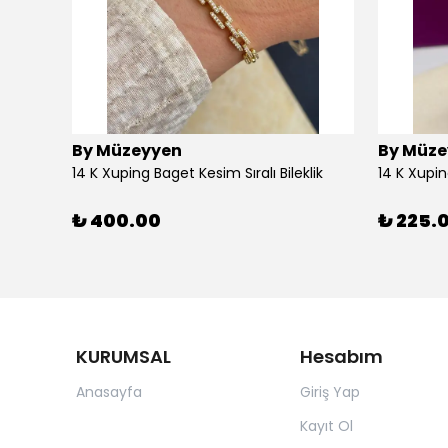
By Müzeyyen
By Müze
14K Altın Kaplama(Xuping) Parlak Plaka Halka Küpe
14 K Xuping Baget Kesim Sıralı Bileklik
14 K Xupi
₺ 400.00
₺ 225.
KURUMSAL
Hesabım
Anasayfa
Giriş Yap
Kayıt Ol