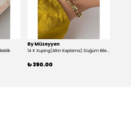
By Müzeyyen
By M
leklik
14 K Xuping(Altın Kaplama) Düğüm Bileklik
14K Al
₺ 390.00
₺ 30