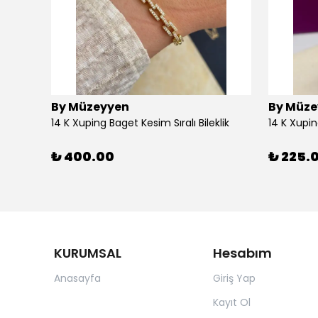
By Müzeyyen
By Müze
14K Altın Kaplama(Xuping) Parlak Plaka Halka Küpe
14 K Xuping Baget Kesim Sıralı Bileklik
14 K Xupi
₺ 400.00
₺ 225.
KURUMSAL
Hesabım
Anasayfa
Giriş Yap
Kayıt Ol