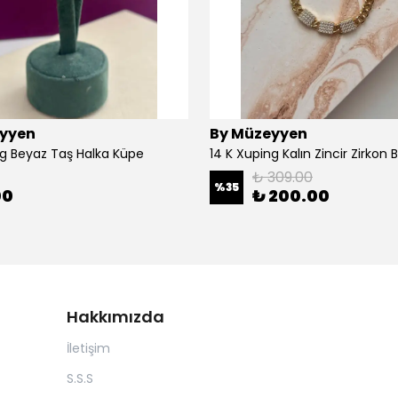
yyen
By Müzeyyen
ng Beyaz Taş Halka Küpe
14 K Xuping Kalın Zincir Zirkon Bi
₺ 309.00
%
35
00
₺ 200.00
Hakkımızda
İletişim
S.S.S