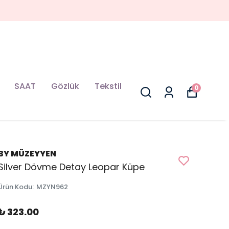
SAAT
Gözlük
Tekstil
0
BY MÜZEYYEN
Silver Dövme Detay Leopar Küpe
Ürün Kodu
:
MZYN962
₺ 323.00