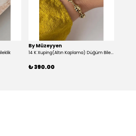
By Müzeyyen
By M
leklik
14 K Xuping(Altın Kaplama) Düğüm Bileklik
14K Al
₺ 390.00
₺ 30