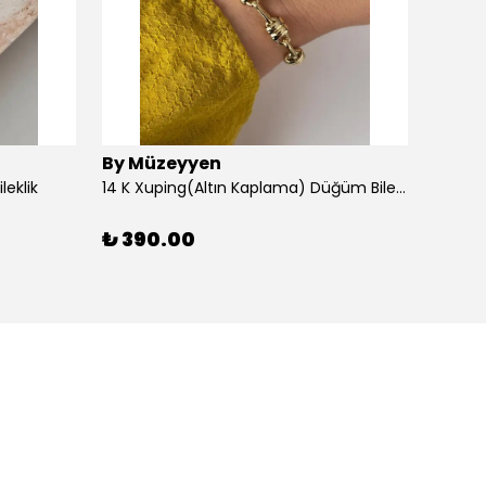
By Müzeyyen
By M
leklik
14 K Xuping(Altın Kaplama) Düğüm Bileklik
14K Al
₺ 390.00
₺ 30