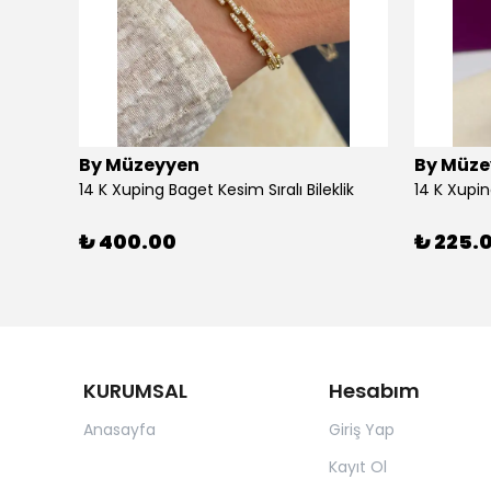
By Müzeyyen
By Müze
14K Altın Kaplama(Xuping) Parlak Plaka Halka Küpe
14 K Xuping Baget Kesim Sıralı Bileklik
14 K Xupi
₺ 400.00
₺ 225.
KURUMSAL
Hesabım
Anasayfa
Giriş Yap
Kayıt Ol