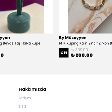
yyen
By Müzeyyen
ng Beyaz Taş Halka Küpe
14 K Xuping Kalın Zincir Zirkon Bi
₺ 309.00
%
35
00
₺ 200.00
Hakkımızda
İletişim
S.S.S