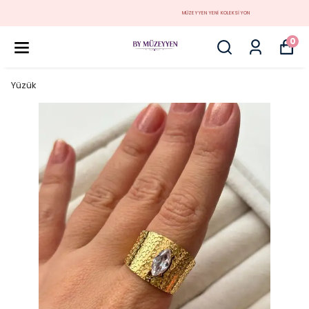
MÜZEYYEN YENİ KOLEKSİYON
0
Yüzük