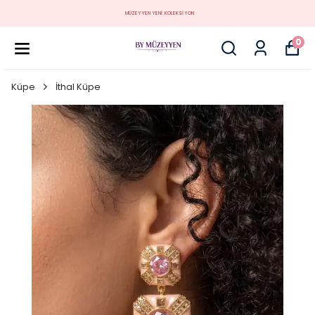
MÜZEYYEN YENİ KOLEKSİYON
0
Küpe
İthal Küpe