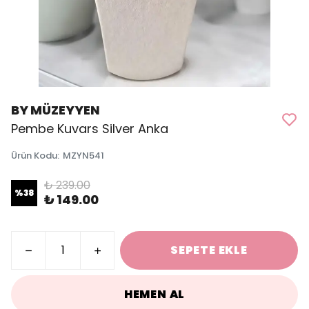
BY MÜZEYYEN
Pembe Kuvars Silver Anka
Ürün Kodu
:
MZYN541
₺ 239.00
%
38
₺ 149.00
SEPETE EKLE
HEMEN AL