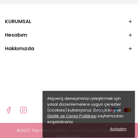
KURUMSAL
Hesabım
Hakkımızda
Alışveriş deneyiminizi iyileştirmek için
yasal düzenlemelere uygun çerezler
(cookies) kullanıyoruz. Detaylı bilgiye
Gizlilik ve Çerez Politikası
sayfamızdan
erişebilirsiniz.
Anladım
©2023 Tüm Hakları Saklıdır - ikas E-Ticaret
Altyapısı ile
Hazırlanmıştır.