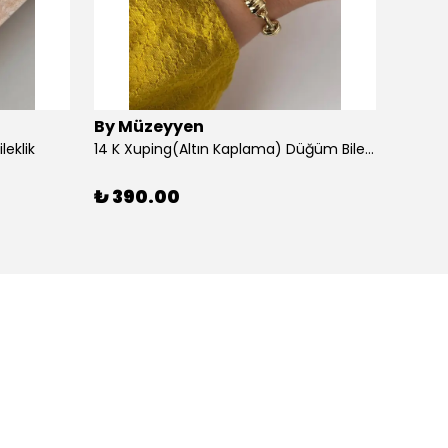
By Müzeyyen
By M
leklik
14 K Xuping(Altın Kaplama) Düğüm Bileklik
14K Al
₺ 390.00
₺ 30