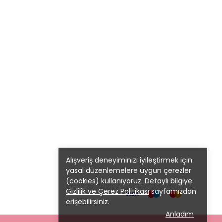
Alışveriş deneyiminizi iyileştirmek için
yasal düzenlemelere uygun çerezler
(cookies) kullanıyoruz. Detaylı bilgiye
Gizlilik ve Çerez Politikası
sayfamızdan
erişebilirsiniz.
Anladım