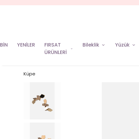
2000 TL VE ÜZERİ ALIŞVERİŞLERİNİZDE KARGO BİZDEN!
BİN
YENİLER
FIRSAT
Bileklik
Yüzük
ÜRÜNLERİ
Küpe