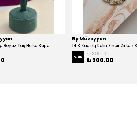
yyen
By Müzeyyen
ng Beyaz Taş Halka Küpe
14 K Xuping Kalın Zincir Zirkon Bi
₺ 309.00
%
35
00
₺ 200.00