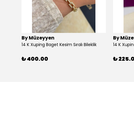
By Müzeyyen
By Müze
14K Altın Kaplama(Xuping) Parlak Plaka Halka Küpe
14 K Xuping Baget Kesim Sıralı Bileklik
14 K Xupi
₺ 400.00
₺ 225.