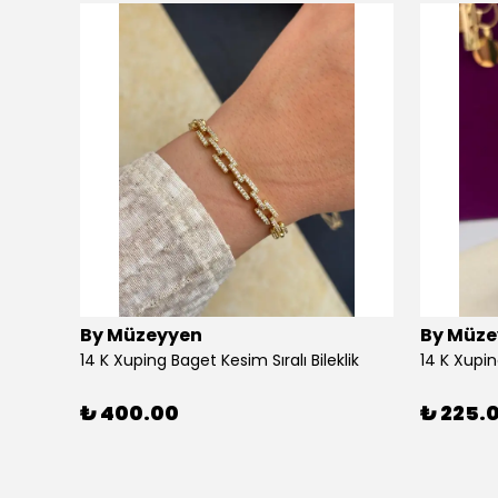
By Müzeyyen
By Müze
14K Altın Kaplama(Xuping) Parlak Plaka Halka Küpe
14 K Xuping Baget Kesim Sıralı Bileklik
14 K Xupi
₺ 400.00
₺ 225.