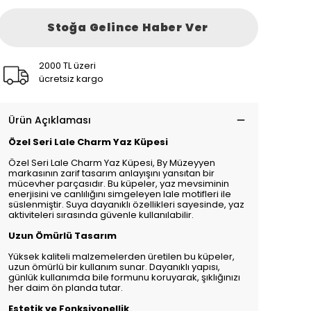
Stoğa Gelince Haber Ver
2000 TL üzeri
ücretsiz kargo
Ürün Açıklaması
Özel Seri Lale Charm Yaz Küpesi
Özel Seri Lale Charm Yaz Küpesi, By Müzeyyen
markasının zarif tasarım anlayışını yansıtan bir
mücevher parçasıdır. Bu küpeler, yaz mevsiminin
enerjisini ve canlılığını simgeleyen lale motifleri ile
süslenmiştir. Suya dayanıklı özellikleri sayesinde, yaz
aktiviteleri sırasında güvenle kullanılabilir.
Uzun Ömürlü Tasarım
Yüksek kaliteli malzemelerden üretilen bu küpeler,
uzun ömürlü bir kullanım sunar. Dayanıklı yapısı,
günlük kullanımda bile formunu koruyarak, şıklığınızı
her daim ön planda tutar.
Estetik ve Fonksiyonellik