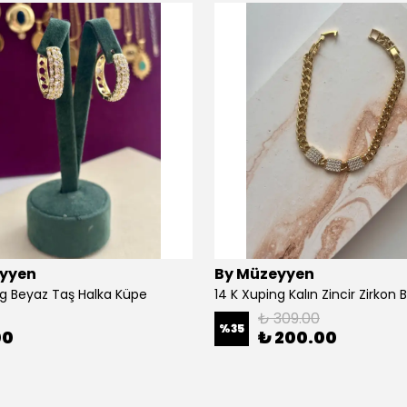
yyen
By Müzeyyen
ng Beyaz Taş Halka Küpe
14 K Xuping Kalın Zincir Zirkon Bi
₺ 309.00
%
35
00
₺ 200.00