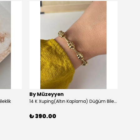
By Müzeyyen
By M
leklik
14 K Xuping(Altın Kaplama) Düğüm Bileklik
14K Al
₺ 390.00
₺ 30