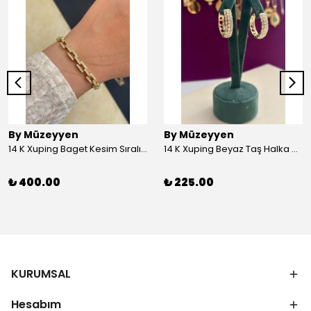
By Müzeyyen
By Müzeyyen
14 K Xuping Baget Kesim Sıralı Bileklik
14 K Xuping Beyaz Taş Halka Küpe
₺ 400.00
₺ 225.00
KURUMSAL
Hesabım