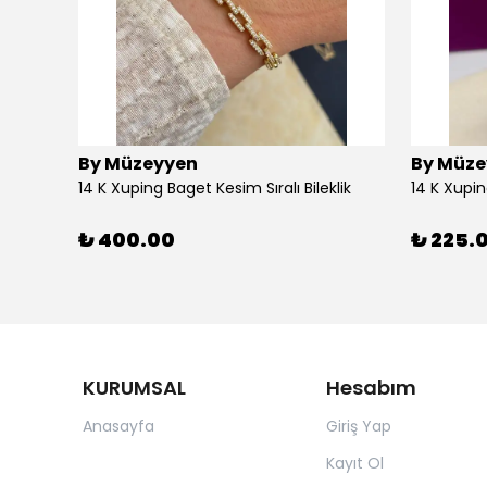
By Müzeyyen
By Müze
14K Altın Kaplama(Xuping) Parlak Plaka Halka Küpe
14 K Xuping Baget Kesim Sıralı Bileklik
14 K Xupi
₺ 400.00
₺ 225.
KURUMSAL
Hesabım
Anasayfa
Giriş Yap
Kayıt Ol