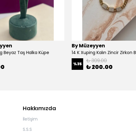
yyen
By Müzeyyen
ng Beyaz Taş Halka Küpe
14 K Xuping Kalın Zincir Zirkon Bi
₺ 309.00
%
35
00
₺ 200.00
Hakkımızda
İletişim
S.S.S