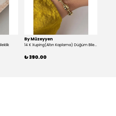
By Müzeyyen
By M
leklik
14 K Xuping(Altın Kaplama) Düğüm Bileklik
14K Al
₺ 390.00
₺ 30