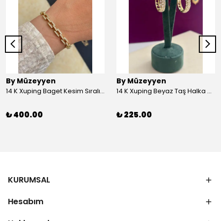
By Müzeyyen
By Müzeyyen
14 K Xuping Baget Kesim Sıralı Bileklik
14 K Xuping Beyaz Taş Halka Küpe
₺ 400.00
₺ 225.00
KURUMSAL
Hesabım