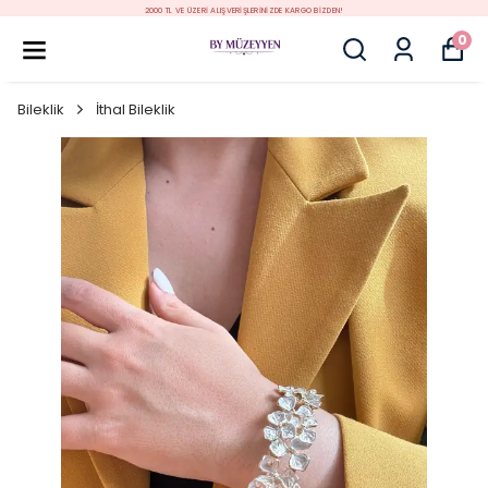
2000 TL VE ÜZERİ ALIŞVERİŞLERİNİZDE KARGO BİZDEN!
0
Bileklik
İthal Bileklik