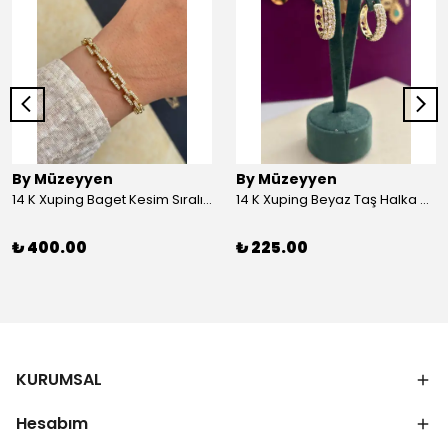
By Müzeyyen
By Müzeyyen
14 K Xuping Baget Kesim Sıralı Bileklik
14 K Xuping Beyaz Taş Halka Küpe
₺ 400.00
₺ 225.00
KURUMSAL
Hesabım