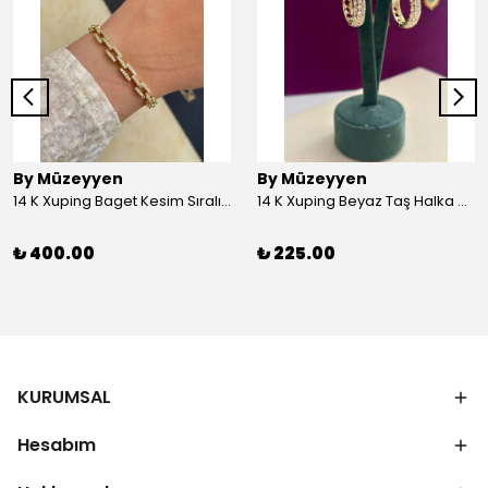
By Müzeyyen
By Müzeyyen
14 K Xuping Baget Kesim Sıralı Bileklik
14 K Xuping Beyaz Taş Halka Küpe
₺ 400.00
₺ 225.00
KURUMSAL
Hesabım