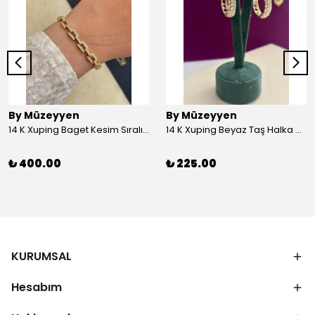
By Müzeyyen
By Müzeyyen
14 K Xuping Baget Kesim Sıralı Bileklik
14 K Xuping Beyaz Taş Halka Küpe
₺ 400.00
₺ 225.00
KURUMSAL
Hesabım