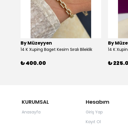
By Müzeyyen
By Müze
14K Altın Kaplama(Xuping) Parlak Plaka Halka Küpe
14 K Xuping Baget Kesim Sıralı Bileklik
14 K Xupi
₺ 400.00
₺ 225.
KURUMSAL
Hesabım
Anasayfa
Giriş Yap
Kayıt Ol