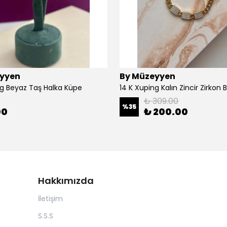
yyen
By Müzeyyen
ng Beyaz Taş Halka Küpe
14 K Xuping Kalın Zincir Zirkon Bi
₺ 309.00
%
35
00
₺ 200.00
Hakkımızda
İletişim
S.S.S