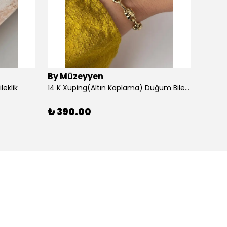
By Müzeyyen
By M
leklik
14 K Xuping(Altın Kaplama) Düğüm Bileklik
14K Al
₺ 390.00
₺ 30