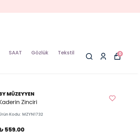
SAAT
Gözlük
Tekstil
0
BY MÜZEYYEN
Kaderin Zinciri
Ürün Kodu
:
MZYN1732
₺ 559.00