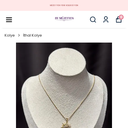
MÜZEYYEN YENİ KOLEKSİYON
0
Kolye
İthal Kolye