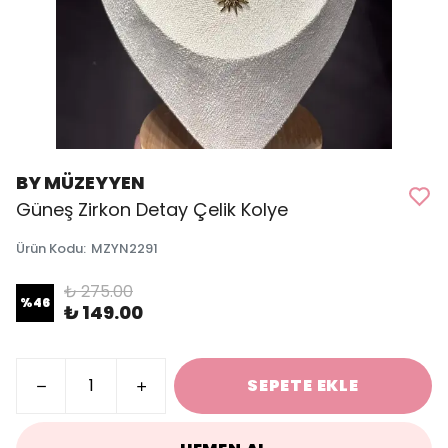
BY MÜZEYYEN
Güneş Zirkon Detay Çelik Kolye
Ürün Kodu
:
MZYN2291
₺ 275.00
%
46
₺ 149.00
SEPETE EKLE