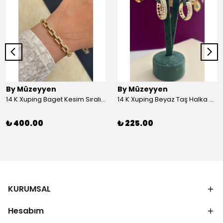
By Müzeyyen
By Müzeyyen
14 K Xuping Baget Kesim Sıralı Bileklik
14 K Xuping Beyaz Taş Halka Küpe
₺ 400.00
₺ 225.00
KURUMSAL
Hesabım