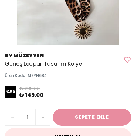
BY MÜZEYYEN
Güneş Leopar Tasarım Kolye
Ürün Kodu
:
MZYN684
₺ 299.00
%
50
₺ 149.00
SEPETE EKLE