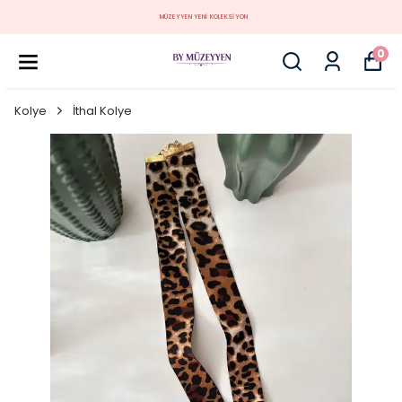
MÜZEYYEN YENİ KOLEKSİYON
0
Kolye
İthal Kolye