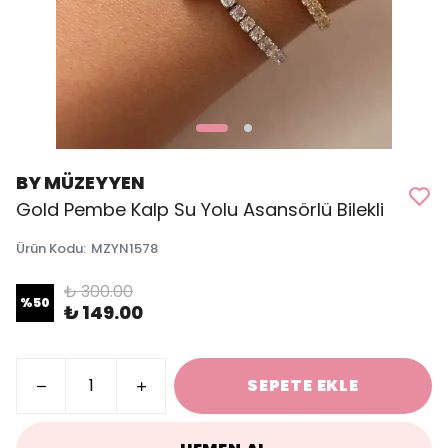
BY MÜZEYYEN
Gold Pembe Kalp Su Yolu Asansörlü Bilekli
Ürün Kodu
:
MZYN1578
₺ 300.00
%
50
₺ 149.00
SEPETE EKLE