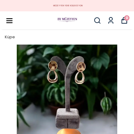
MÜZEYYEN YENİ KOLEKSİYON
0
Küpe