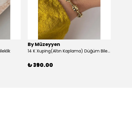
By Müzeyyen
By M
leklik
14 K Xuping(Altın Kaplama) Düğüm Bileklik
14K Al
₺ 390.00
₺ 30