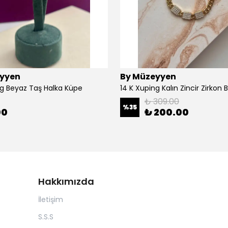
yyen
By Müzeyyen
ng Beyaz Taş Halka Küpe
14 K Xuping Kalın Zincir Zirkon Bi
₺ 309.00
%
35
00
₺ 200.00
Hakkımızda
İletişim
S.S.S