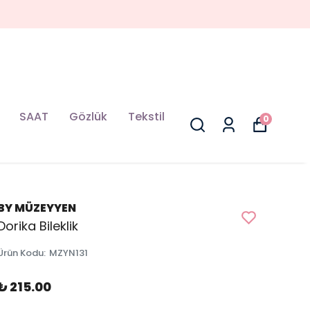
SAAT
Gözlük
Tekstil
0
BY MÜZEYYEN
Dorika Bileklik
Ürün Kodu
:
MZYN131
₺ 215.00