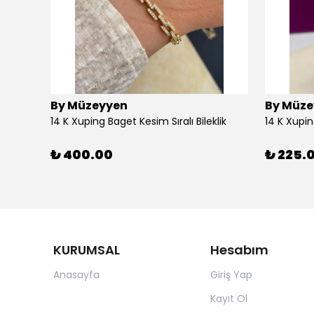
By Müzeyyen
By Müze
14K Altın Kaplama(Xuping) Parlak Plaka Halka Küpe
14 K Xuping Baget Kesim Sıralı Bileklik
14 K Xupi
₺ 400.00
₺ 225.
KURUMSAL
Hesabım
Anasayfa
Giriş Yap
Kayıt Ol