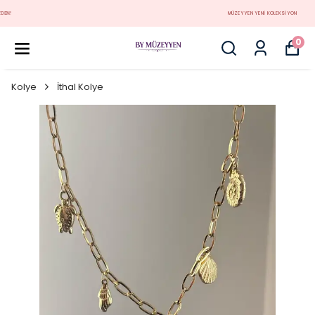
MÜZEYYEN YENİ KOLEKSİYON
0
Kolye
İthal Kolye