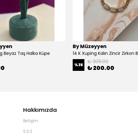
yyen
By Müzeyyen
ng Beyaz Taş Halka Küpe
14 K Xuping Kalın Zincir Zirkon Bi
₺ 309.00
%
35
00
₺ 200.00
Hakkımızda
İletişim
S.S.S