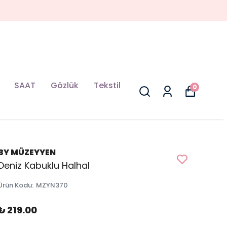
SAAT
Gözlük
Tekstil
0
BY MÜZEYYEN
Deniz Kabuklu Halhal
Ürün Kodu
:
MZYN370
₺ 219.00