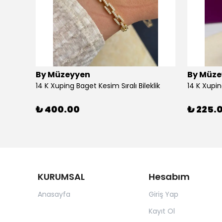
By Müzeyyen
By Müze
14K Altın Kaplama(Xuping) Parlak Plaka Halka Küpe
14 K Xuping Baget Kesim Sıralı Bileklik
14 K Xupi
₺ 400.00
₺ 225.
KURUMSAL
Hesabım
Anasayfa
Giriş Yap
Kayıt Ol