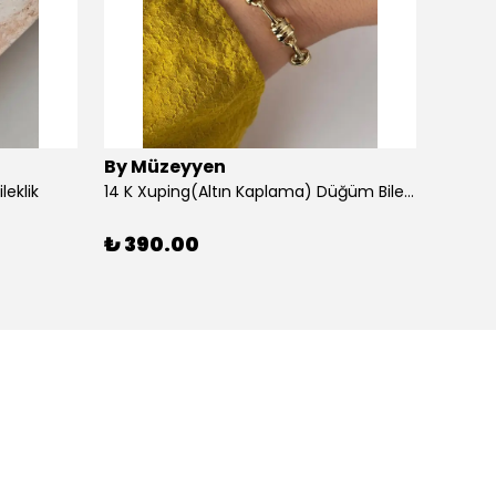
By Müzeyyen
By M
leklik
14 K Xuping(Altın Kaplama) Düğüm Bileklik
14K Al
₺ 390.00
₺ 30