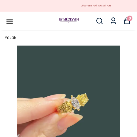
MÜZEYYEN YENİ KOLEKSİYON
0
Yüzük