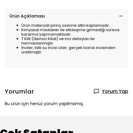
Ürün Açıklaması
Ürün materyali pirinç üzerine altın kaplamadır.
Kimyasal maddeler ile etkileşime girmediği sürece
kararma yapmamaktadır.
T Kilit (Gemici Kilidi) ve inci detayları ile
harmanlanmıştır.
İnciler, tatlı su incisi olan gerçek barok incisinden
üretilmiştir.
Yorumlar
Yorum Yap
Bu ürün için henüz yorum yapılmamış.