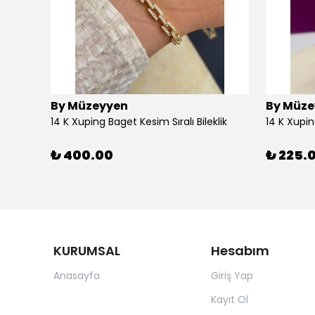
By Müzeyyen
By Müze
14K Altın Kaplama(Xuping) Parlak Plaka Halka Küpe
14 K Xuping Baget Kesim Sıralı Bileklik
14 K Xupi
₺ 400.00
₺ 225.
KURUMSAL
Hesabım
Anasayfa
Giriş Yap
Kayıt Ol