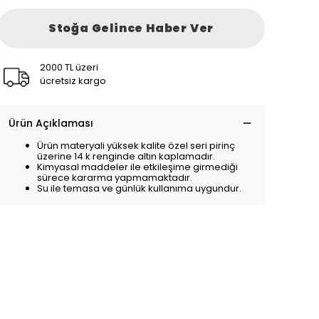
Stoğa Gelince Haber Ver
2000 TL üzeri
ücretsiz kargo
Ürün Açıklaması
Ürün materyali yüksek kalite özel seri pirinç
üzerine 14 k renginde altın kaplamadır.
Kimyasal maddeler ile etkileşime girmediği
sürece kararma yapmamaktadır.
Su ile temasa ve günlük kullanıma uygundur.