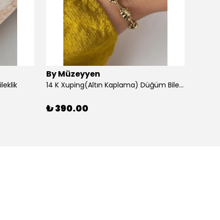
By Müzeyyen
By M
leklik
14 K Xuping(Altın Kaplama) Düğüm Bileklik
14K Al
₺ 390.00
₺ 30