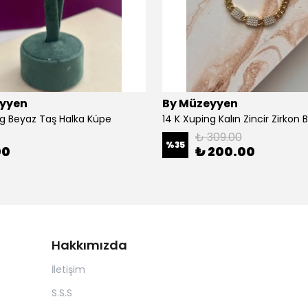
yyen
By Müzeyyen
ng Beyaz Taş Halka Küpe
14 K Xuping Kalın Zincir Zirkon Bi
₺ 309.00
%
35
00
₺ 200.00
Hakkımızda
İletişim
S.S.S