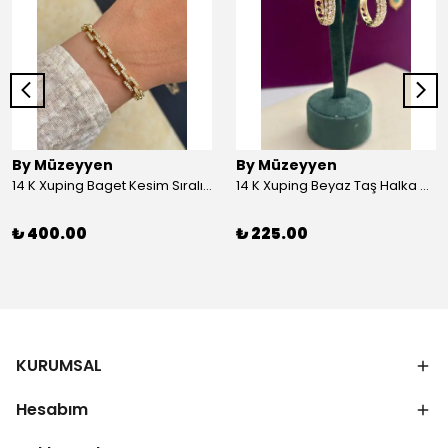
By Müzeyyen
By Müzeyyen
14 K Xuping Baget Kesim Sıralı Bileklik
14 K Xuping Beyaz Taş Halka Küpe
₺ 400.00
₺ 225.00
KURUMSAL
Hesabım