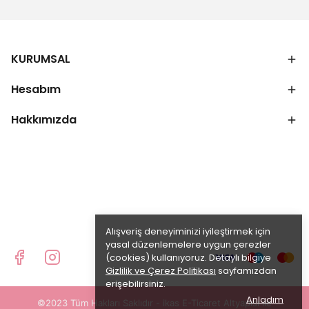
KURUMSAL
Hesabım
Hakkımızda
Alışveriş deneyiminizi iyileştirmek için
yasal düzenlemelere uygun çerezler
(cookies) kullanıyoruz. Detaylı bilgiye
Gizlilik ve Çerez Politikası
sayfamızdan
erişebilirsiniz.
Anladım
©2023 Tüm Hakları Saklıdır - ikas E-Ticaret
Altyapısı ile