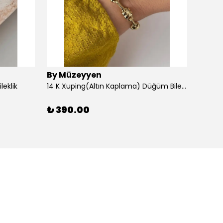
By Müzeyyen
By M
leklik
14 K Xuping(Altın Kaplama) Düğüm Bileklik
14K Al
₺ 390.00
₺ 30