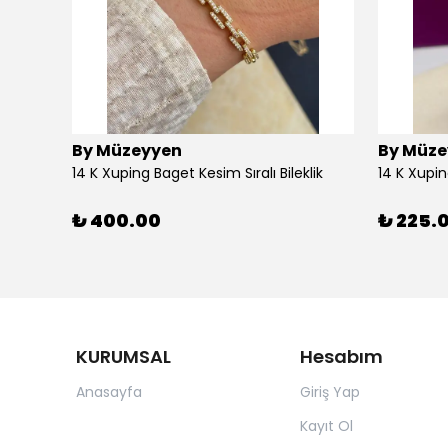
By Müzeyyen
By Müze
14K Altın Kaplama(Xuping) Parlak Plaka Halka Küpe
14 K Xuping Baget Kesim Sıralı Bileklik
14 K Xupi
₺ 400.00
₺ 225.
KURUMSAL
Hesabım
Anasayfa
Giriş Yap
Kayıt Ol