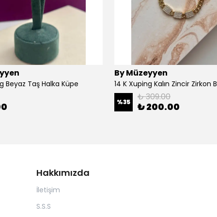
yyen
By Müzeyyen
ng Beyaz Taş Halka Küpe
14 K Xuping Kalın Zincir Zirkon Bi
₺ 309.00
%
35
00
₺ 200.00
Hakkımızda
İletişim
S.S.S