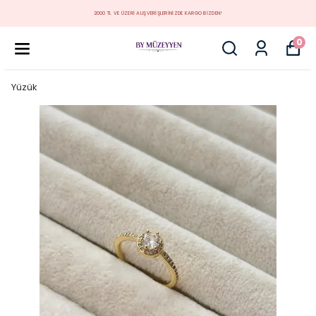
MÜZEYYEN YENİ KOLEKSİYON
0
Yüzük