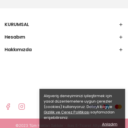
KURUMSAL
Hesabım
Hakkımızda
Alışveriş deneyiminizi iyileştirmek için
yasal düzenlemelere uygun çerezler
(cookies) kullanıyoruz. Detaylı bilgiye
Gizlilik ve Çerez Politikası
sayfamızdan
erişebilirsiniz.
Anladım
©2023 Tüm Hakları Saklıdır - ikas E-Ticaret
Altyapısı ile