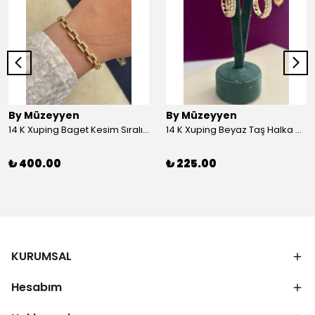
By Müzeyyen
By Müzeyyen
14 K Xuping Baget Kesim Sıralı Bileklik
14 K Xuping Beyaz Taş Halka Küpe
₺ 400.00
₺ 225.00
KURUMSAL
Hesabım