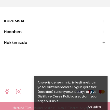
KURUMSAL
Hesabım
Hakkımızda
Alışveriş deneyiminizi iyileştirmek için
yasal düzenlemelere uygun çerezler
(cookies) kullanıyoruz. Detaylı bilgiye
Gizlilik ve Çerez Politikası
sayfamızdan
erişebilirsiniz.
Anladım
©2023 Tüm Hakları Saklıdır - ikas E-Ticaret
Altyapısı ile