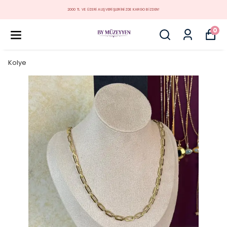
ZDEN!
MÜZEYYEN YENİ KOLEKSİYON
0
Kolye