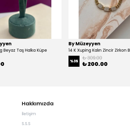
yyen
By Müzeyyen
ng Beyaz Taş Halka Küpe
14 K Xuping Kalın Zincir Zirkon Bi
₺ 309.00
%
35
00
₺ 200.00
Hakkımızda
İletişim
S.S.S