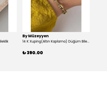
By Müzeyyen
By M
leklik
14 K Xuping(Altın Kaplama) Düğüm Bileklik
14K Al
₺ 390.00
₺ 30