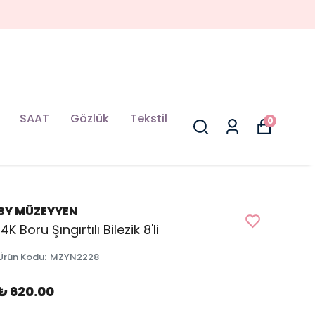
SAAT
Gözlük
Tekstil
0
BY MÜZEYYEN
14K Boru Şıngırtılı Bilezik 8'li
Ürün Kodu
:
MZYN2228
₺ 620.00