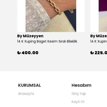
By Müzeyyen
By Müze
14K Altın Kaplama(Xuping) Parlak Plaka Halka Küpe
14 K Xuping Baget Kesim Sıralı Bileklik
14 K Xupi
₺ 400.00
₺ 225.
KURUMSAL
Hesabım
Anasayfa
Giriş Yap
Kayıt Ol